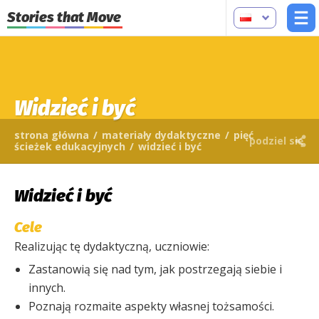
Stories that Move
Widzieć i być
strona główna
/
materiały dydaktyczne
/
pięć
podziel się
ścieżek edukacyjnych
/
widzieć i być
Widzieć i być
Cele
Realizując tę dydaktyczną, uczniowie:
Zastanowią się nad tym, jak postrzegają siebie i
innych.
Poznają rozmaite aspekty własnej tożsamości.