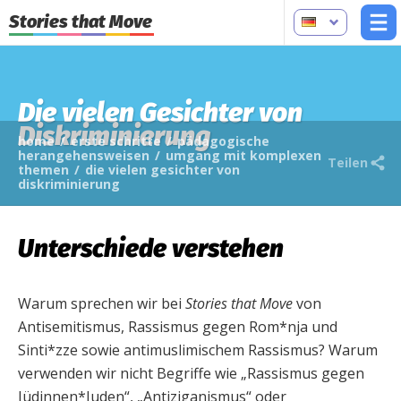
Stories that Move
Die vielen Gesichter von
Diskriminierung
home
/
erste schritte
/
pädagogische
herangehensweisen
/
umgang mit komplexen
Teilen
themen
/
die vielen gesichter von
diskriminierung
Unterschiede verstehen
Warum sprechen wir bei
Stories that Move
von
Antisemitismus, Rassismus gegen Rom*nja und
Sinti*zze sowie antimuslimischem Rassismus? Warum
verwenden wir nicht Begriffe wie „Rassismus gegen
Jüdinnen*Juden“, „Antiziganismus“ oder