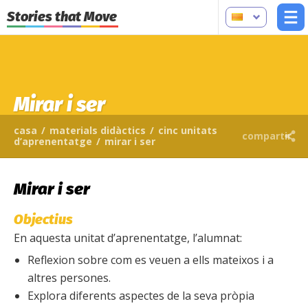
Stories that Move
Mirar i ser
casa
/
materials didàctics
/
cinc unitats
compartir
d’aprenentatge
/
mirar i ser
Mirar i ser
Objectius
En aquesta unitat d’aprenentatge, l’alumnat:
Reflexion sobre com es veuen a ells mateixos i a
altres persones.
Explora diferents aspectes de la seva pròpia