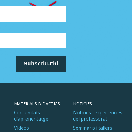
MATERIALS DIDÀCTICS
NOTÍCIES
Cinc unitats
Notícies i experiències
d’aprenentatge
del professorat
Vídeos
Seminaris i tallers