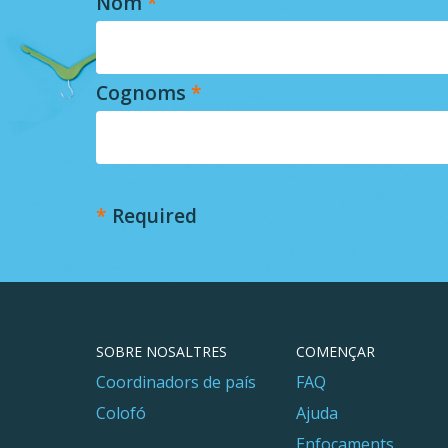
Nom
*
Cognoms
*
*
Required
SOBRE NOSALTRES
COMENÇAR
Coordinadors de país
FAQ
Colofó
Ajuda
Enfocaments