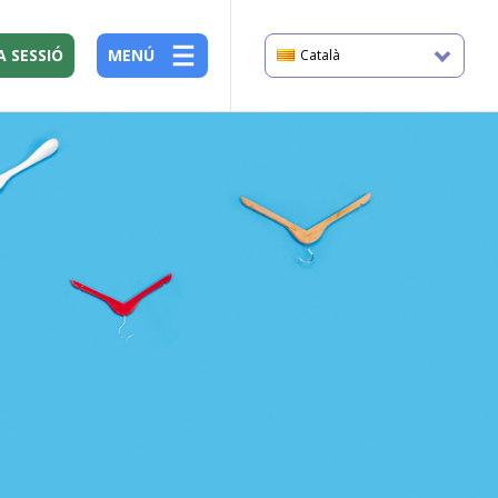
A SESSIÓ
MENÚ
Català