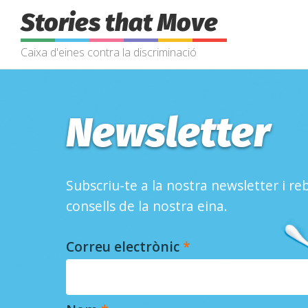
Stories that Move
Caixa d'eines contra la discriminació
Newsletter
Subscriu-te a la nostra newsletter i reb
consells de la nostra eina.
Correu electrònic
*