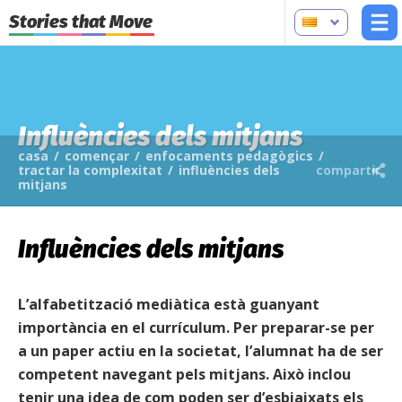
Stories that Move
Influències dels mitjans
casa
/
començar
/
enfocaments pedagògics
/
tractar la complexitat
/
influències dels
compartir
mitjans
Influències dels mitjans
L’alfabetització mediàtica està guanyant
importància en el currículum. Per preparar-se per
a un paper actiu en la societat, l’alumnat ha de ser
competent navegant pels mitjans. Això inclou
tenir una idea de com poden ser d’esbiaixats els