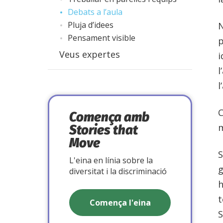
Debats a l’aula
Pluja d’idees
N
Pensament visible
p
Veus expertes
i
l
l
C
Comença amb
m
Stories that
Move
S
L'eina en línia sobre la
g
diversitat i la discriminació
h
t
Comença l'eina
S