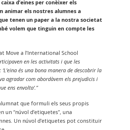
 caixa d’eines per conèixer els
m animar els nostres alumnes a
 que tenen un paper a la nostra societat
ambé volem que tinguin en compte les
t Move a l’International School
icipaven en les activitats i que les
: ‘L’eina és una bona manera de descobrir la
 va agradar com abordàvem els prejudicis i
ue ens envolta’.”
alumnat que formuli els seus propis
n un “núvol d’etiquetes”, una
mnes. Un núvol d’etiquetes pot constituir
se.