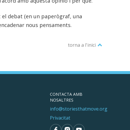
d’acord amb aquesta opinió i per què.
t el debat (en un paperògraf, una
desencadenar nous pensaments.
torna a l'inici
CONTACTA AMB
NOSALTRES
info@storiesthatmove.org
Privacitat