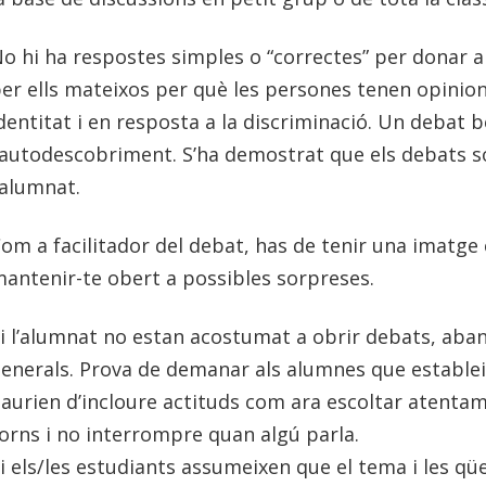
o hi ha respostes simples o “correctes” per donar 
er ells mateixos per què les persones tenen opinion
dentitat i en resposta a la discriminació. Un debat
’autodescobriment. S’ha demostrat que els debats 
’alumnat.
om a facilitador del debat, has de tenir una imatge 
antenir-te obert a possibles sorpreses.
i l’alumnat no estan acostumat a obrir debats, aba
enerals. Prova de demanar als alumnes que establei
aurien d’incloure actituds com ara escoltar atentame
orns i no interrompre quan algú parla.
i els/les estudiants assumeixen que el tema i les qü