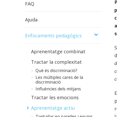
P
FAQ
p
c
Ajuda
a
s
Enfocaments pedagògics
S
Aprenentatge combinat
Tractar la complexitat
d
Què és discriminació?
c
Les múltiples cares de la
c
discriminació
Influències dels mitjans
E
Tractar les emocions
p
Aprenentatge actiu
r
l
Treballar en parelles i equips