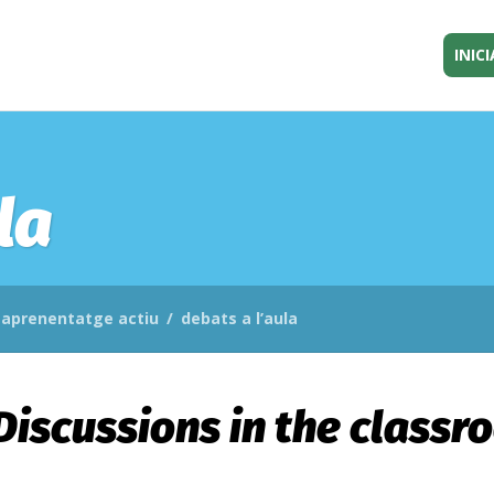
INICI
la
aprenentatge actiu
/
debats a l’aula
Discussions in the class