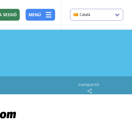
A SESSIÓ
MENÚ
Català
compartir
room