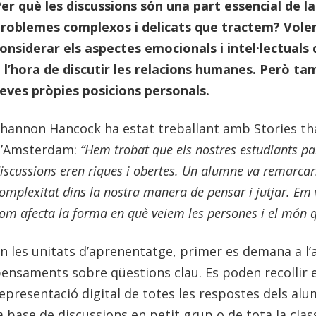
er què les discussions són una part essencial de la
roblemes complexos i delicats que tractem? Vole
onsiderar els aspectes emocionals i intel·lectuals
 l’hora de discutir les relacions humanes. Però t
eves pròpies posicions personals.
hannon Hancock ha estat treballant amb Stories tha
d’Amsterdam:
“Hem trobat que els nostres estudiants part
iscussions eren riques i obertes. Un alumne va remarcar
omplexitat dins la nostra manera de pensar i jutjar. Em
om afecta la forma en què veiem les persones i el món q
n les unitats d’aprenentatge, primer es demana a l’
ensaments sobre qüestions clau. Es poden recollir e
epresentació digital de totes les respostes dels alu
a base de discussions en petit grup o de tota la clas