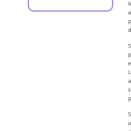
l
a
p
d
S
p
e
L
a
s
p
S
u