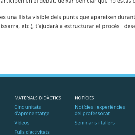
articipen en el debat, deixar ben clar que no estàs 
es una llista visible dels punts que apareixen duran
issarra, etc.), t’ajudarà a estructurar el procés i 
MATERIALS DIDÀCTICS
NOTÍCIES
Cinc unitats
Notícies i experiències
d’aprenentatge
del professorat
Vídeos
Seminaris i tallers
Fulls d’activitats