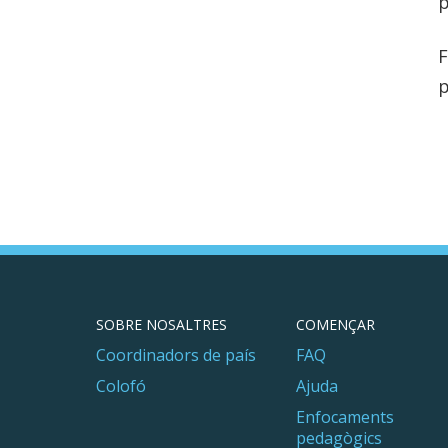
p
F
p
SOBRE NOSALTRES
COMENÇAR
Coordinadors de país
FAQ
Colofó
Ajuda
Enfocaments
pedagògics