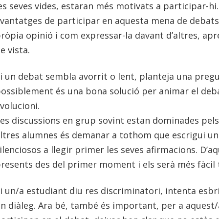
es seves vides, estaran més motivats a participar-hi
vantatges de participar en aquesta mena de debats:
ròpia opinió i com expressar-la davant d’altres, apr
e vista.
i un debat sembla avorrit o lent, planteja una preg
ossiblement és una bona solució per animar el deb
volucioni.
es discussions en grup sovint estan dominades pels
ltres alumnes és demanar a tothom que escrigui un
ilenciosos a llegir primer les seves afirmacions. D’
resents des del primer moment i els serà més fàcil t
i un/a estudiant diu res discriminatori, intenta esb
n diàleg. Ara bé, també és important, per a aquest/a