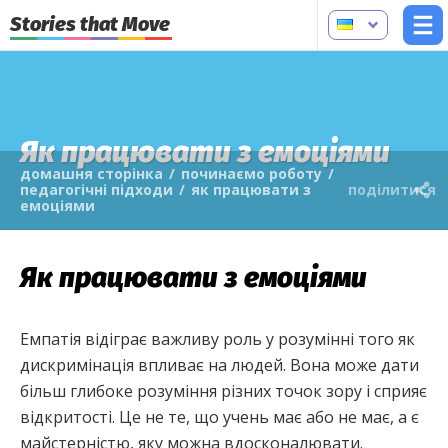
Stories that Move
Як працювати з емоціями
домашня сторінка
/
починаємо роботу
/
педагогічні підходи
/
як працювати з
поділитися
емоціями
Як працювати з емоціями
Емпатія відіграє важливу роль у розумінні того як
дискримінація впливає на людей. Вона може дати
більш глибоке розуміння різних точок зору і сприяє
відкритості. Це не те, що учень має або не має, а є
майстерністю, яку можна вдосконалювати.