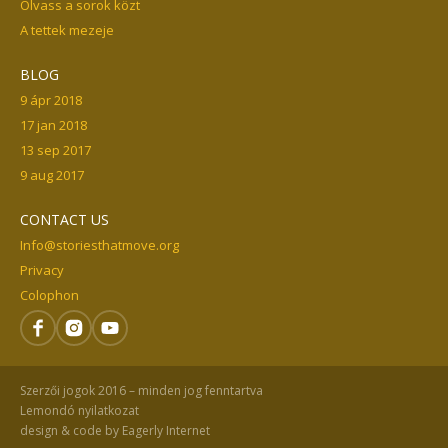
Olvass a sorok közt
A tettek mezeje
BLOG
9 ápr 2018
17 jan 2018
13 sep 2017
9 aug 2017
CONTACT US
Info@storiesthatmove.org
Privacy
Colophon
Szerzői jogok 2016 – minden jog fenntartva
Lemondó nyilatkozat
design & code by
Eagerly Internet