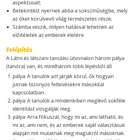
aspektusait;
Betekintést nyernek abba a sokszínűségbe, mely
az őket körülvevő világ természetes része;
Számba veszik, milyen hatással lehetnek az
előítéletek az emberek életére.
Felépítés
A Látni és látszani tanulási útvonalon három pálya
(tanóra) van, és mindhárom több lépésből áll.
pálya: A tanulók azt járják körül, ők hogyan
jutnak bizonyos feltevésekre másokkal
kapcsolatban.
pálya: A tanulók a mindenkiben meglévő sokféle
identitást vizsgálják meg.
pálya: Arra fókuszál, hogy mi az, ami látható, és
mi az, ami nem, és az emberek saját választásuk
alapján mit mutatnak meg magukról másoknak.