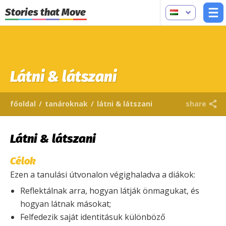
Stories that Move
Látni & látszani
főoldal
/
tanároknak
/
látni & látszani
share
Látni & látszani
Célok
Ezen a tanulási útvonalon végighaladva a diákok:
Reflektálnak arra, hogyan látják önmagukat, és
hogyan látnak másokat;
Felfedezik saját identitásuk különböző