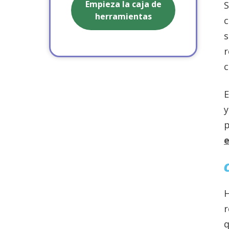
Empieza la caja de
S
herramientas
c
s
r
c
E
y
p
H
r
q