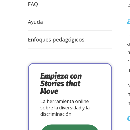
FAQ
p
Ayuda
H
Enfoques pedagógicos
a
m
r
m
Empieza con
Stories that
Move
n
La herramienta online
h
sobre la diversidad y la
discriminación