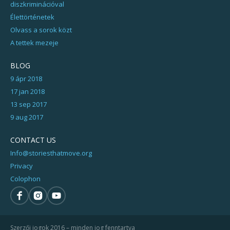
diszkriminációval
Élettörténetek
Olvass a sorok közt
A tettek mezeje
BLOG
9 ápr 2018
17 jan 2018
13 sep 2017
9 aug 2017
CONTACT US
Info@storiesthatmove.org
Privacy
Colophon
Szerzői jogok 2016 – minden jog fenntartva