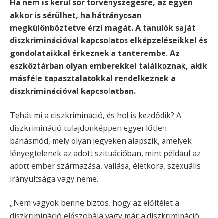
Ha nem is kerül sor törvényszegésre, az egyén
akkor is sérülhet, ha hátrányosan
megkülönböztetve érzi magát. A tanulók saját
diszkriminációval kapcsolatos elképzeléseikkel és
gondolataikkal érkeznek a tanterembe. Az
eszköztárban olyan emberekkel találkoznak, akik
másféle tapasztalatokkal rendelkeznek a
diszkriminációval kapcsolatban.
Tehát mi a diszkrimináció, és hol is kezdődik? A
diszkrimináció tulajdonképpen egyenlőtlen
bánásmód, mely olyan jegyeken alapszik, amelyek
lényegtelenek az adott szituációban, mint például az
adott ember származása, vallása, életkora, szexuális
irányultsága vagy neme.
„Nem vagyok benne biztos, hogy az előítélet a
diszkrimináció előszobája vagy már a diszkrimináció