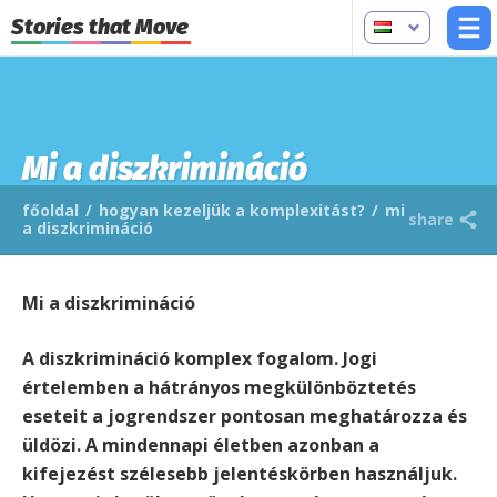
Stories that Move
Mi a diszkrimináció
főoldal
/
hogyan kezeljük a komplexitást?
/
mi
share
a diszkrimináció
Mi a diszkrimináció
A diszkrimináció komplex fogalom. Jogi
értelemben a hátrányos megkülönböztetés
eseteit a jogrendszer pontosan meghatározza és
üldözi. A mindennapi életben azonban a
kifejezést szélesebb jelentéskörben használjuk.