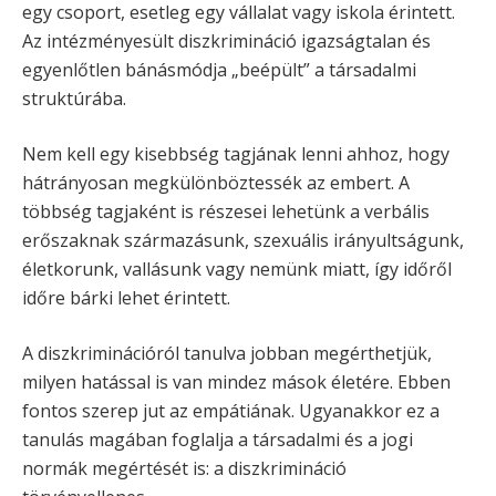
egy csoport, esetleg egy vállalat vagy iskola érintett.
Az intézményesült diszkrimináció igazságtalan és
egyenlőtlen bánásmódja „beépült” a társadalmi
struktúrába.
Nem kell egy kisebbség tagjának lenni ahhoz, hogy
hátrányosan megkülönböztessék az embert. A
többség tagjaként is részesei lehetünk a verbális
erőszaknak származásunk, szexuális irányultságunk,
életkorunk, vallásunk vagy nemünk miatt, így időről
időre bárki lehet érintett.
A diszkriminációról tanulva jobban megérthetjük,
milyen hatással is van mindez mások életére. Ebben
fontos szerep jut az empátiának. Ugyanakkor ez a
tanulás magában foglalja a társadalmi és a jogi
normák megértését is: a diszkrimináció