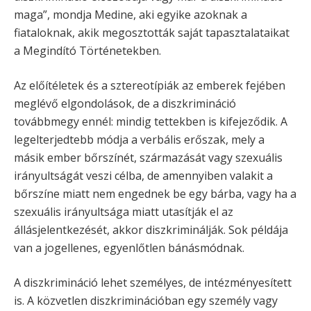
maga”, mondja Medine, aki egyike azoknak a
fiataloknak, akik megosztották saját tapasztalataikat
a Megindító Történetekben.
Az előítéletek és a sztereotípiák az emberek fejében
meglévő elgondolások, de a diszkrimináció
továbbmegy ennél: mindig tettekben is kifejeződik. A
legelterjedtebb módja a verbális erőszak, mely a
másik ember bőrszínét, származását vagy szexuális
irányultságát veszi célba, de amennyiben valakit a
bőrszíne miatt nem engednek be egy bárba, vagy ha a
szexuális irányultsága miatt utasítják el az
állásjelentkezését, akkor diszkriminálják. Sok példája
van a jogellenes, egyenlőtlen bánásmódnak.
A diszkrimináció lehet személyes, de intézményesített
is. A közvetlen diszkriminációban egy személy vagy