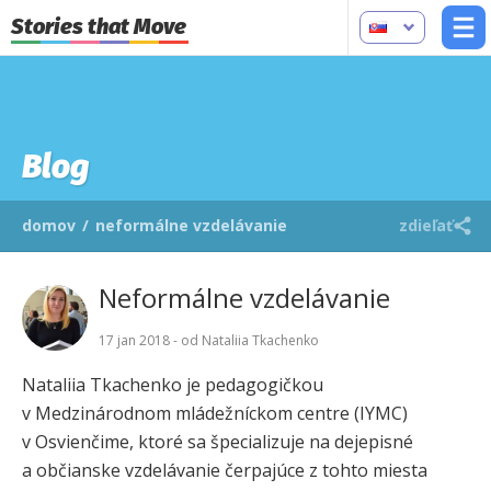
Stories that Move
Blog
domov
/
neformálne vzdelávanie
zdieľať
Neformálne vzdelávanie
17 jan 2018 - od Nataliia Tkachenko
Nataliia Tkachenko je pedagogičkou
v Medzinárodnom mládežníckom centre (IYMC)
v Osvienčime, ktoré sa špecializuje na dejepisné
a občianske vzdelávanie čerpajúce z tohto miesta