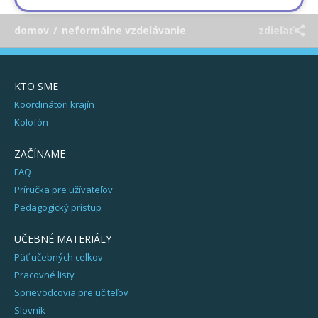
domov
/
neformálne vzdelávanie
zdieľať
KTO SME
Koordinátori krajín
Kolofón
ZAČÍNAME
FAQ
Príručka pre užívateľov
Pedagogický prístup
UČEBNÉ MATERIÁLY
Päť učebných celkov
Pracovné listy
Sprievodcovia pre učiteľov
Slovník