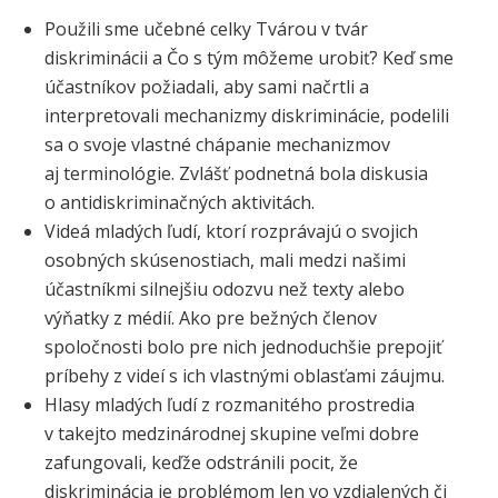
Použili sme učebné celky Tvárou v tvár
diskriminácii a Čo s tým môžeme urobiť? Keď sme
účastníkov požiadali, aby sami načrtli a
interpretovali mechanizmy diskriminácie, podelili
sa o svoje vlastné chápanie mechanizmov
aj terminológie. Zvlášť podnetná bola diskusia
o antidiskriminačných aktivitách.
Videá mladých ľudí, ktorí rozprávajú o svojich
osobných skúsenostiach, mali medzi našimi
účastníkmi silnejšiu odozvu než texty alebo
výňatky z médií. Ako pre bežných členov
spoločnosti bolo pre nich jednoduchšie prepojiť
príbehy z videí s ich vlastnými oblasťami záujmu.
Hlasy mladých ľudí z rozmanitého prostredia
v takejto medzinárodnej skupine veľmi dobre
zafungovali, keďže odstránili pocit, že
diskriminácia je problémom len vo vzdialených či